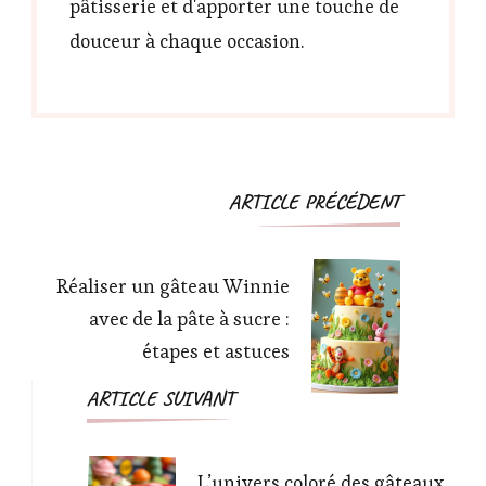
pâtisserie et d'apporter une touche de
douceur à chaque occasion.
Navigation
ARTICLE PRÉCÉDENT
d'article
Réaliser un gâteau Winnie
avec de la pâte à sucre :
étapes et astuces
ARTICLE SUIVANT
L’univers coloré des gâteaux