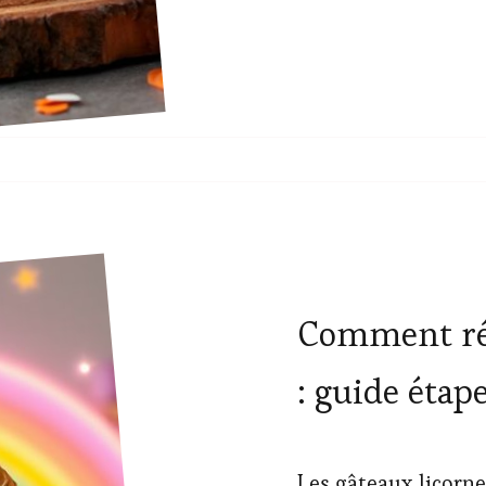
Comment réa
: guide étap
Les gâteaux licorne