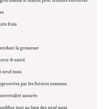
rts gourmands & malins pour femmes enceintes
ss
its frais
pendant la grossesse
uceur & santé
t neuf mois
approuvées par les futures mamans
convivialité assurée
équilibre tout au long des neuf mois